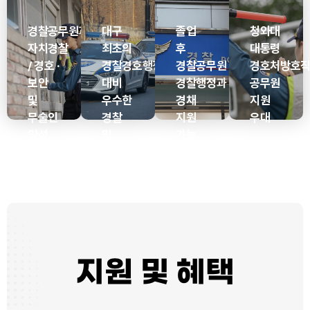
경찰공무원과
대구
졸업
청와대
자치경찰
최초의
후
대통령
/ 경호 ·
경찰경호행정과입학인원
경찰공무원
경호처방호
보안
대비
경찰행정과
공무원
및
우수한
경채
지원
무술인
경찰
지원
우대
양성
및
가능
방호직
공무원
합격률
(2023년
7명,
2024년
6명)
지원 및 혜택