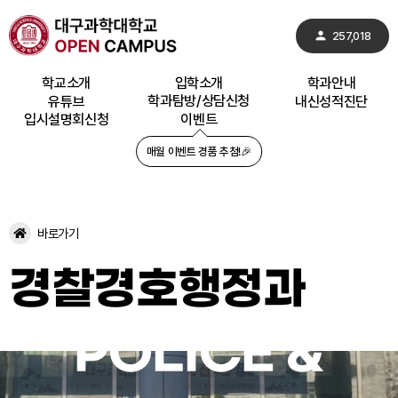
person
257,018
학교소개
입학소개
학과안내
학과탐방
/
상담신청
유튜브
내신성적
진단
입시설명회
신청
이벤트
매월 이벤트 경품 추첨!🎉
바로가기
경찰경호행정과
POLICE &