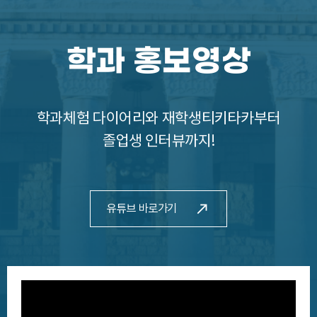
학과 홍보영상
학과체험 다이어리와 재학생티키타카부터
졸업생 인터뷰까지!
call_made
유튜브 바로가기