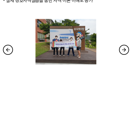
- 실제 경호사격실습을 통한 사격 이론 이해도 증가
arrow_forward
arrow_forward