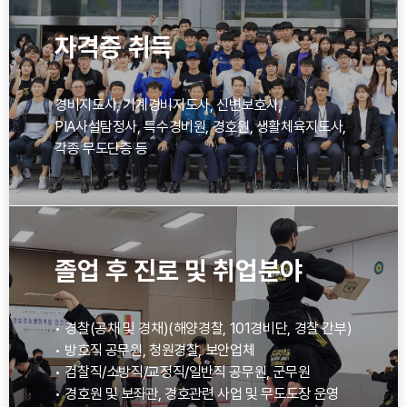
자격증 취득
경비지도사, 기계경비지도사, 신변보호사,
PIA사설탐정사, 특수경비원, 경호원, 생활체육지도사,
각종 무도단증 등
졸업 후 진로 및 취업분야
• 경찰(공채 및 경채)(해양경찰, 101경비단, 경찰 간부)
• 방호직 공무원, 청원경찰, 보안업체
• 검찰직/소방직/교정직/일반직 공무원, 군무원
• 경호원 및 보좌관, 경호관련 사업 및 무도도장 운영